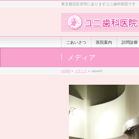
東京都北区赤羽にありますユニ歯科医院です
ごあいさつ
医院案内
訪問診療
メディア
HOME
»
メディア
»
ajisai02