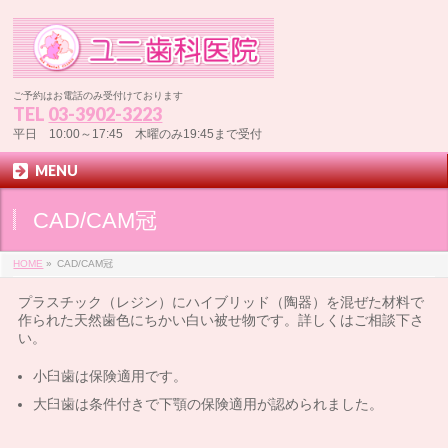
ご予約はお電話のみ受付けております
TEL
03-3902-3223
平日 10:00～17:45 木曜のみ19:45まで受付
MENU
CAD/CAM冠
HOME
»
CAD/CAM冠
プラスチック（レジン）にハイブリッド（陶器）を混ぜた材料で
作られた天然歯色にちかい白い被せ物です。詳しくはご相談下さ
い。
小臼歯は保険適用です。
大臼歯は条件付きで下顎の保険適用が認められました。