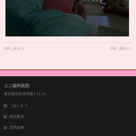
DSC_0053_3
DSC_0054_3
ユニ歯科医院
東京都北区赤羽南2-11-11
ごあいさつ
医院案内
訪問診療