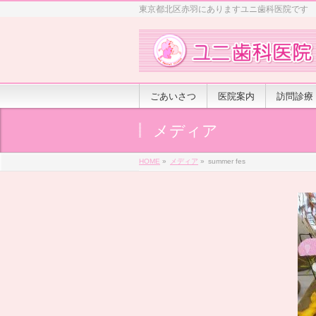
東京都北区赤羽にありますユニ歯科医院です
ごあいさつ
医院案内
訪問診療
メディア
HOME
»
メディア
»
summer fes