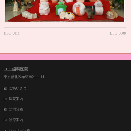
DSC_0811
DSC_0808
ユニ歯科医院
東京都北区赤羽南2-11-11
ごあいさつ
医院案内
訪問診療
診療案内
レーザー治療