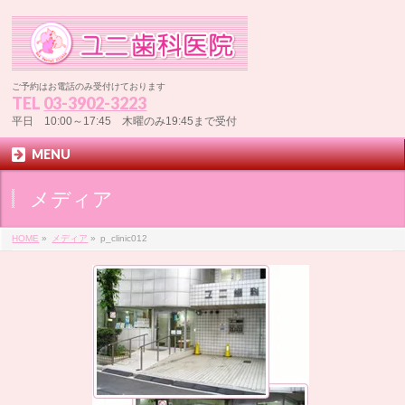
ご予約はお電話のみ受付けております
TEL
03-3902-3223
平日 10:00～17:45 木曜のみ19:45まで受付
MENU
メディア
HOME
»
メディア
»
p_clinic012