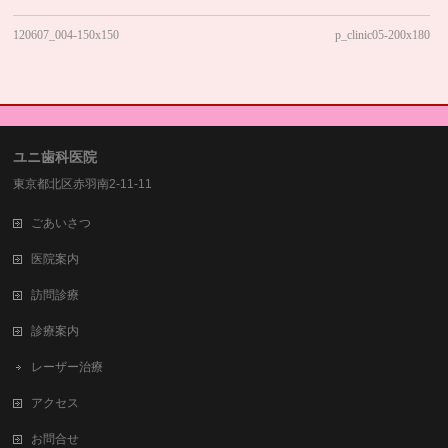
120607_004-150x150
p_clinic05-200x180
ユニ歯科医院
東京都北区赤羽南2-11-11
ごあいさつ
医院案内
訪問診療
診療案内
レーザー治療
アクセス
お問合せ