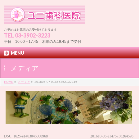
ご予約はお電話のみ受付けております
TEL
03-3902-3223
平日 10:00～17:45 木曜のみ19:45まで受付
MENU
メディア
HOME
»
メディア
»
201606-07-e1465352132246
DSC_1625-e1463045000968
201610-05-e1475736264595