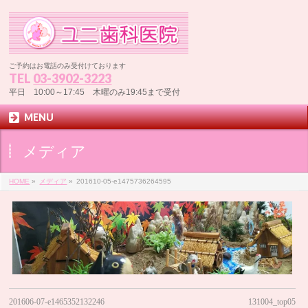
ご予約はお電話のみ受付けております
TEL
03-3902-3223
平日 10:00～17:45 木曜のみ19:45まで受付
MENU
メディア
HOME
»
メディア
»
201610-05-e1475736264595
201606-07-e1465352132246
131004_top05